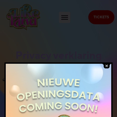
TICKETS
Privacy verklaring
Copyright 2026 Likeland. Alle rechten voorbehouden.
Website door
Moonly
.
Hi!
Inspiratie
Kinderfeestjes
Bezoek ons
FAQ
Horeca