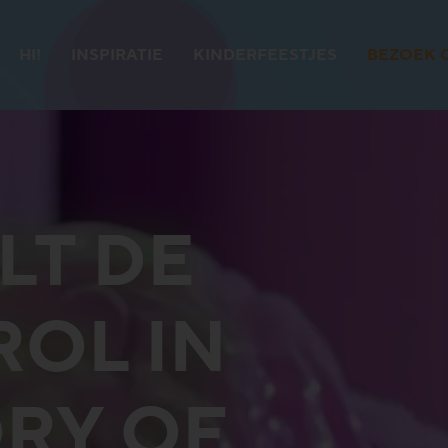
HI!
INSPIRATIE
KINDERFEESTJES
BEZOEK 
ELT DE
OL IN
ORY OF