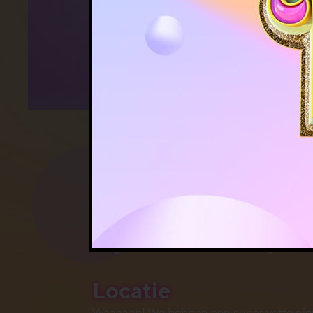
BEZOEK ON
Onze pop-up locatie is tijdelijk g
zorgen nieuwe data coming soon
Locatie