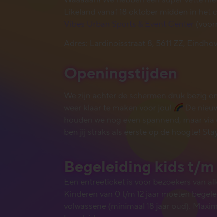
Waaaaah! We hebben een super vette nieu
Likeland vanaf 18 oktober midden in het
Vibes Urban Sports & Event Center
(voor
Adres: Lardinoisstraat 8, 5611 ZZ, Eindho
Openingstijden
We zijn achter de schermen druk bezig om
weer klaar te maken voor jou!
De nieu
houden we nog even spannend, maar via o
ben jij straks als eerste op de hoogte! St
Begeleiding kids t/m 
Een entreeticket is voor bezoekers van alle
Kinderen van 0 t/m 12 jaar moeten begel
volwassene (minimaal 18 jaar oud). Maxim