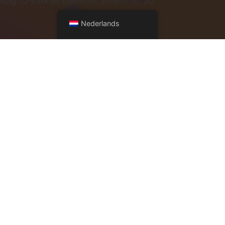
zig: Q-park de Bijenkorf, Schimmelt 50,
Nederlands
bezoek aan Likeland? Check dan eerst
lle overige vragen, zakelijke aanvragen of
reikbaar via
info@likeland.nl
.