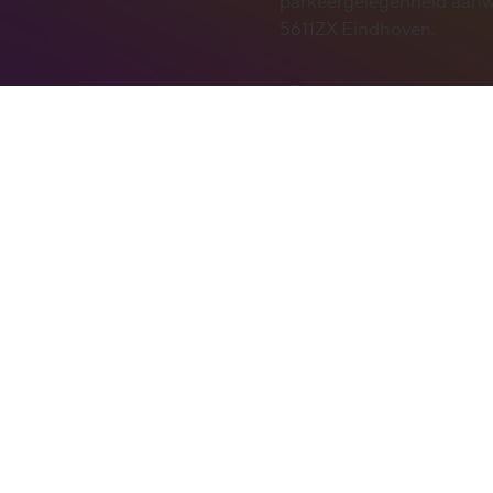
parkeergelegenheid aanwe
5611ZX Eindhoven.
Contact
Heb je vragen over jouw 
onze
FAQ-pagina.
Voor a
locatieverhuur zijn wij be