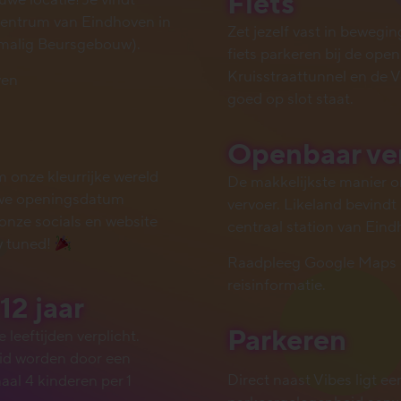
Fiets
we locatie! Je vindt
 centrum van Eindhoven in
Zet jezelf vast in bewegin
malig Beursgebouw).
fiets parkeren bij de open
Kruisstraattunnel en de Ve
ven
goed op slot staat.
Openbaar ve
 onze kleurrijke wereld
De makkelijkste manier o
we openingsdatum
vervoer. Likeland bevindt
nze socials en website
centraal station van Eind
ay tuned!
Raadpleeg Google Maps
reisinformatie.
12 jaar
Parkeren
 leeftijden verplicht.
eid worden door een
Direct naast
Vibes
ligt ee
aal 4 kinderen per 1