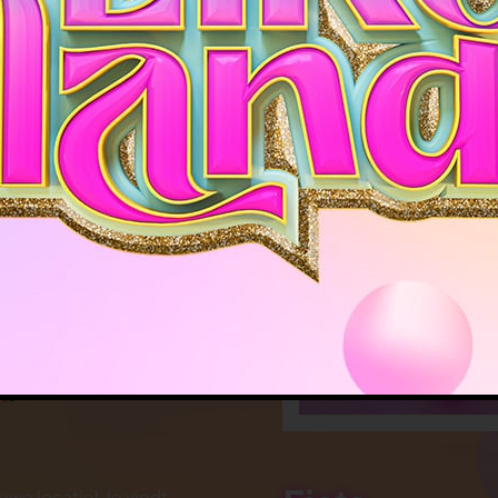
S
esloten, maar geen
!