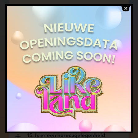
09. Is Likeland toegankelijk voor
a
bezoekers met een beperking?
10. Hoe kom ik bij Likeland?
a
11. Tot wanneer blijft Likeland
a
geopend?
12. Wat zijn de spelregels bij het
a
betreden van de ruimtes in
Likeland?
13. Zijn er lockers aanwezig?
a
14. Wat mag mee en wat stop ik in
a
een locker?
15. Is er een horecagelegenheid
a